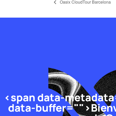
Oasix CloudTour Barcelona
<span data-metadata
data-buffer="
">Bienv