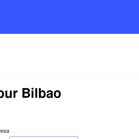
our Bilbao
resa