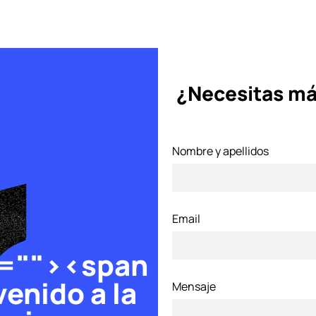
¿Necesitas má
Nombre y apellidos
Email
="
"><span
enido a la
Mensaje